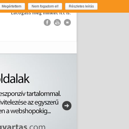
Megértettem
Nem fogadom el!
Részletes leírás
Látogass meg minket itt is: