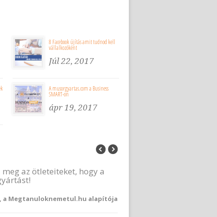
8 Facebook újítás amit tudnod kell
vállalkozóként
Júl 22, 2017
ek
A musorgyartas.com a Business
SMART-on
ápr 19, 2017
a meg az ötleteiteket, hogy a
yártást!
, a Megtanuloknemetul.hu alapítója