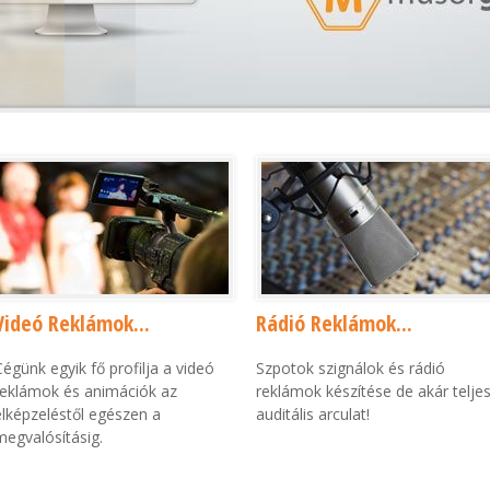
Videó Reklámok...
Rádió Reklámok...
Cégünk egyik fő profilja a videó
Szpotok szignálok és rádió
reklámok és animációk az
reklámok készítése de akár telje
elképzeléstől egészen a
auditális arculat!
megvalósításig.