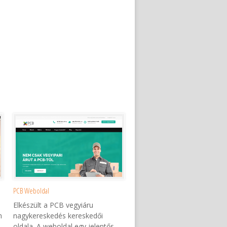
PCB Weboldal
Elkészült a PCB vegyiáru
m
nagykereskedés kereskedői
oldala. A weboldal egy jelentős