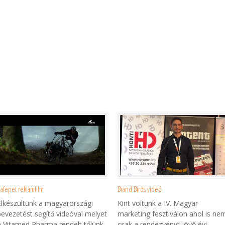
afepet reklámfilm
Brand Birds videó
Elkészültünk a magyarországi
Kint voltunk a IV. Magyar
bevezetést segítő videóval melyet
marketing fesztiválon ahol is ne
a Vitamed Pharma rendelt tőlünk.
csak a rendezvényt jövő évi