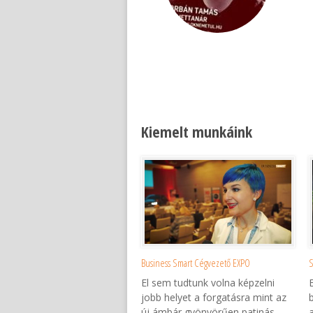
he Color Run Magyarország
Kiemelt munkáink
Business Smart Cégvezető EXPO
S
El sem tudtunk volna képzelni
jobb helyet a forgatásra mint az
új ámbár gyönyörűen patinás