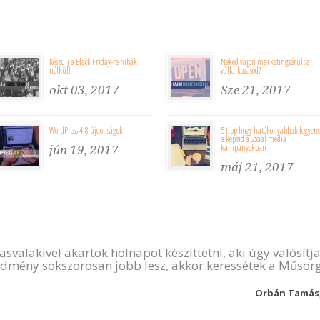
Készülj a Black Friday-re hibák
Neked vajon marketingsérült a
nélkül!
vállalkozásod?
okt 03, 2017
Sze 21, 2017
WordPress 4.8 újdonságok
5 tipp hogy hatékonyabbak legyen
a képeid a Social media
kampányokban
jún 19, 2017
máj 21, 2017
asvalakivel akartok holnapot készíttetni, aki úgy valósítj
dmény sokszorosan jobb lesz, akkor keressétek a Műsorg
Orbán Tamás