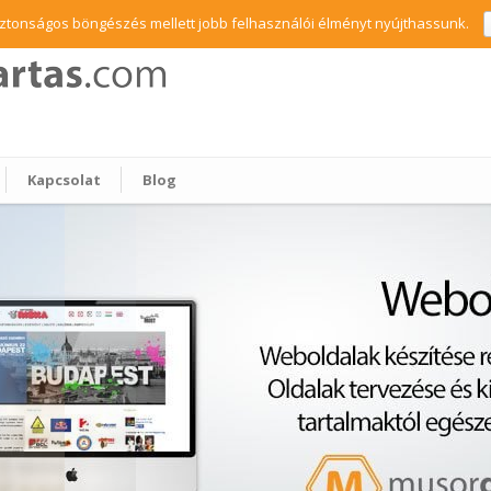
biztonságos böngészés mellett jobb felhasználói élményt nyújthassunk.
Kapcsolat
Blog