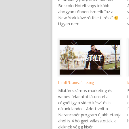
Boscolo Hotelt vagy inkább
ahogyan többen ismerik “az a
New York kávézó feletti rész”
Ugyan nem
Lifetilt Narancsbőr casting
M
Miután számos marketing és
webes feladatot látunk el a
cégnél így a videó készítés is
nálunk landolt. Adott volt a
Narancsbőr program újabb etapja
ahol is 4 hölgyet választottak ki
akiknek végig kísér