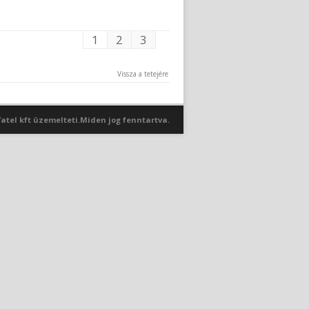
1
2
3
Vissza a tetejére
atel kft üzemelteti.Miden jog fenntartva.