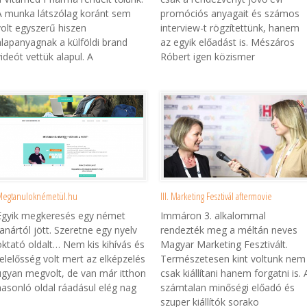
A munka látszólag koránt sem
promóciós anyagait és számos
volt egyszerű hiszen
interview-t rögzítettünk, hanem
alapanyagnak a külföldi brand
az egyik előadást is. Mészáros
videót vettük alapul. A
Róbert igen közismer
egtanuloknémetül.hu
III. Marketing Fesztivál aftermovie
Egyik megkeresés egy német
Immáron 3. alkalommal
tanártól jött. Szeretne egy nyelv
rendezték meg a méltán neves
oktató oldalt… Nem kis kihívás és
Magyar Marketing Fesztivált.
felelősség volt mert az elképzelés
Természetesen kint voltunk nem
ugyan megvolt, de van már itthon
csak kiállítani hanem forgatni is. 
hasonló oldal ráadásul elég nag
számtalan minőségi előadó és
szuper kiállítók sorako