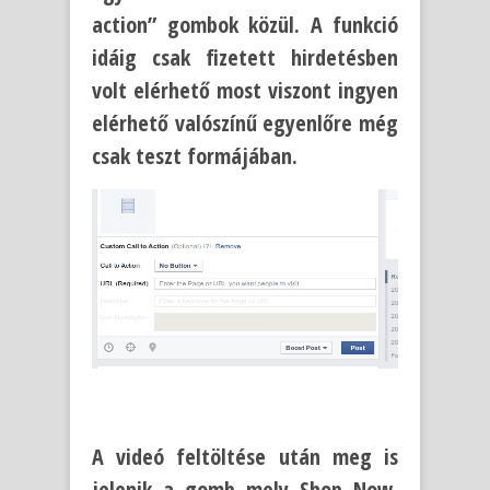
action” gombok közül. A funkció
idáig csak fizetett hirdetésben
volt elérhető most viszont ingyen
elérhető valószínű egyenlőre még
csak teszt formájában.
A videó feltöltése után meg is
jelenik a gomb mely Shop Now,