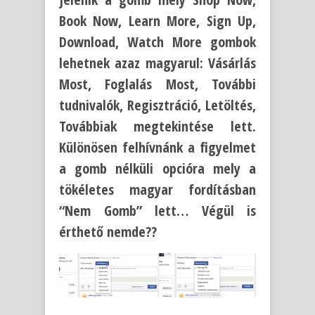
Book Now, Learn More, Sign Up,
Download, Watch More gombok
lehetnek azaz magyarul: Vásárlás
Most, Foglalás Most, További
tudnivalók, Regisztráció, Letöltés,
Továbbiak megtekintése lett.
Különösen felhívnánk a figyelmet
a gomb nélküli opcióra mely a
tökéletes magyar fordításban
“Nem Gomb” lett… Végül is
érthető nemde??