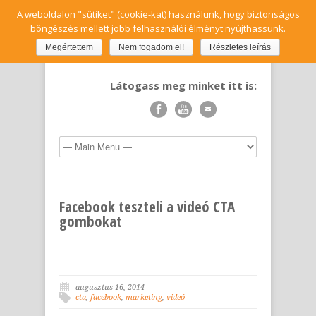
A weboldalon "sütiket" (cookie-kat) használunk, hogy biztonságos
böngészés mellett jobb felhasználói élményt nyújthassunk.
Megértettem
Nem fogadom el!
Részletes leírás
Látogass meg minket itt is:
Facebook teszteli a videó CTA
gombokat
augusztus 16, 2014
cta
,
facebook
,
marketing
,
videó